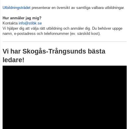
Utbildningsträdet
presenterar en översikt av samtliga valbara utbildningar.
Hur anmäler jag mig?
Kontakta
info@stibk.se
Vi hjälper dig att välja rätt utbildning och anmäler dig. Du behöver uppge
namn, e-postadress och telefonnummer (ev. särskild kost).
Vi har Skogås-Trångsunds bästa
ledare!