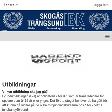
Ledare
Logga in
Hem
Aktuellt
Ledartruppen
Bildgalleri
Utbildningar
Dokument
Vilken utbildning ska jag gå?
Grundutbildningen (GU) är obligatorisk för dig som är tränare/ledare för
Sjukvårdsväska
spelare som är 16 år eller yngre. Det första steget behöver du ha gått för
att kunna gå vidare på de olika fördjupningskurserna hos Stockholms
innebandyförbund.
Kompetens