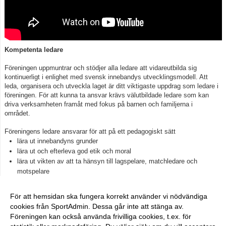
Kompetenta ledare
Föreningen uppmuntrar och stödjer alla ledare att vidareutbilda sig
kontinuerligt i enlighet med svensk innebandys utvecklingsmodell. Att
leda, organisera och utveckla laget är ditt viktigaste uppdrag som ledare i
föreningen. För att kunna ta ansvar krävs välutbildade ledare som kan
driva verksamheten framåt med fokus på barnen och familjerna i
området.
Föreningens ledare ansvarar för att på ett pedagogiskt sätt
lära ut innebandyns grunder
lära ut och efterleva god etik och moral
lära ut vikten av att ta hänsyn till lagspelare, matchledare och
motspelare
Grundläggande ledarutbildningar anordnas av Stockholms
innebandyförbund och alla våra ledare får sina utbildningar finansierade via
För att hemsidan ska fungera korrekt använder vi nödvändiga
föreningen. Kontakta oss
info@stibk.se
cookies från SportAdmin. Dessa går inte att stänga av.
Föreningen kan också använda frivilliga cookies, t.ex. för