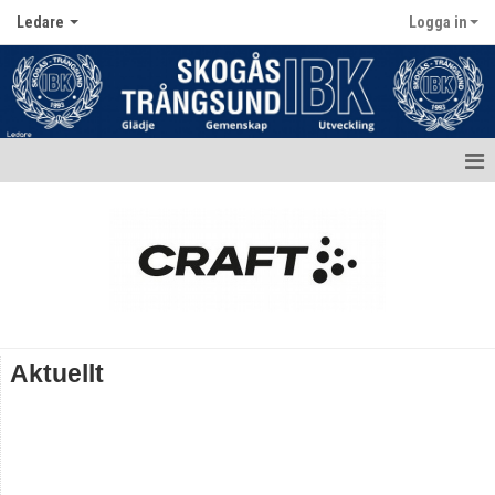
Ledare
Logga in
Hem
Aktuellt
Ledartruppen
Bildgalleri
Aktuellt
Dokument
Sjukvårdsväska
Kompetens