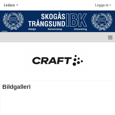
Ledare
Logga in
Hem
Aktuellt
Ledartruppen
Bildgalleri
Bildgalleri
Dokument
Sjukvårdsväska
Kompetens