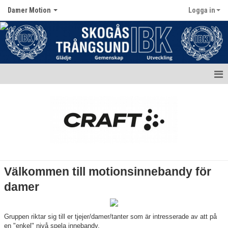
Damer Motion
Logga in
Hem
Nyheter
Kalender
Matcher
Välkommen till motionsinnebandy för
Truppen
damer
Bildgalleri
Gruppen riktar sig till er tjejer/damer/tanter som är intresserade av att på
Dokument
en "enkel" nivå spela innebandy.