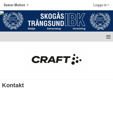
Damer Motion
Logga in
Hem
Nyheter
Kalender
Matcher
Kontakt
Truppen
Bildgalleri
Dokument