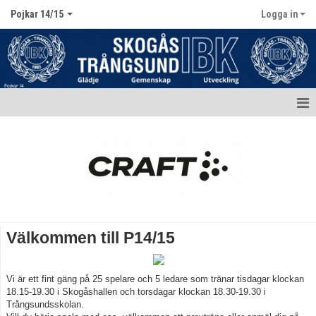
Pojkar 14/15
Logga in
Hem
Nyheter
Kalender
Matcher
Välkommen till P14/15
Truppen / Kontakt
Vi är ett fint gäng på 25 spelare och 5 ledare som tränar tisdagar klockan
Bildgalleri
18.15-19.30 i Skogåshallen och torsdagar klockan 18.30-19.30 i
Trångsundsskolan.
Dokument