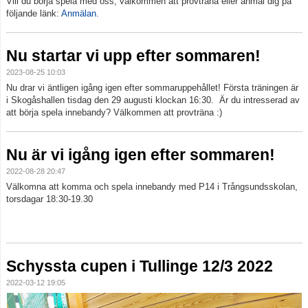
Vill du börja spela med oss, välkommen att provträna eller anmäl dig på
följande länk:
Anmälan.
Nu startar vi upp efter sommaren!
2023-08-25 10:03
Nu drar vi äntligen igång igen efter sommaruppehållet! Första träningen är
i Skogåshallen tisdag den 29 augusti klockan 16:30. Är du intresserad av
att börja spela innebandy? Välkommen att provträna :)
Nu är vi igång igen efter sommaren!
2022-08-28 20:47
Välkomna att komma och spela innebandy med P14 i Trångsundsskolan,
torsdagar 18:30-19.30
Schyssta cupen i Tullinge 12/3 2022
2022-03-12 19:05