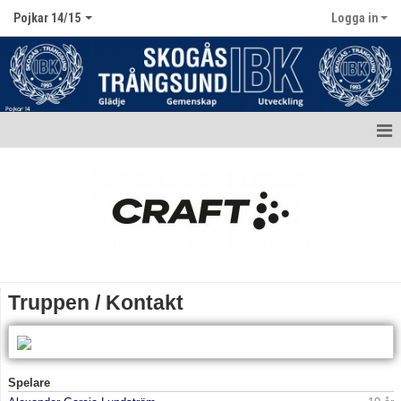
Pojkar 14/15
Logga in
Hem
Nyheter
Kalender
Matcher
Truppen / Kontakt
Truppen / Kontakt
Bildgalleri
Spelare
Dokument