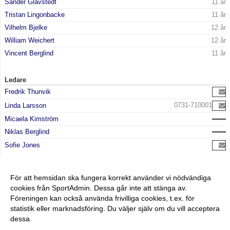
Sander Glavstedt
11 år
Tristan Lingonbacke
11 år
Vilhelm Bjelke
12 år
William Weichert
12 år
Vincent Berglind
11 år
Ledare
Fredrik Thunvik
0731-710001
Linda Larsson
Micaela Kimström
Niklas Berglind
Sofie Jones
För att hemsidan ska fungera korrekt använder vi nödvändiga
cookies från SportAdmin. Dessa går inte att stänga av.
Föreningen kan också använda frivilliga cookies, t.ex. för
statistik eller marknadsföring. Du väljer själv om du vill acceptera
dessa.