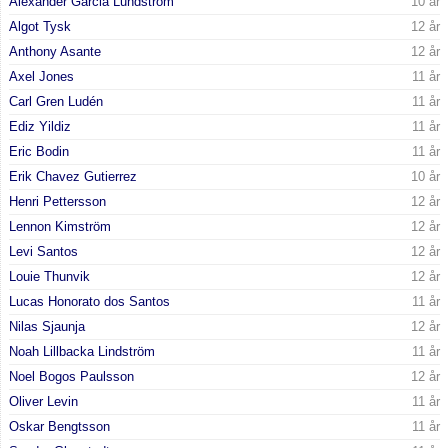
Alexander Garcia Lundström
10 år
Algot Tysk
12 år
Anthony Asante
12 år
Axel Jones
11 år
Carl Gren Ludén
11 år
Ediz Yildiz
11 år
Eric Bodin
11 år
Erik Chavez Gutierrez
10 år
Henri Pettersson
12 år
Lennon Kimström
12 år
Levi Santos
12 år
Louie Thunvik
12 år
Lucas Honorato dos Santos
11 år
Nilas Sjaunja
12 år
Noah Lillbacka Lindström
11 år
Noel Bogos Paulsson
12 år
Oliver Levin
11 år
Oskar Bengtsson
11 år