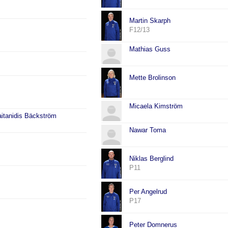
Martin Skarph
F12/13
Mathias Guss
Mette Brolinson
Micaela Kimström
aitanidis Bäckström
Nawar Toma
Niklas Berglind
P11
Per Angelrud
P17
Peter Domnerus