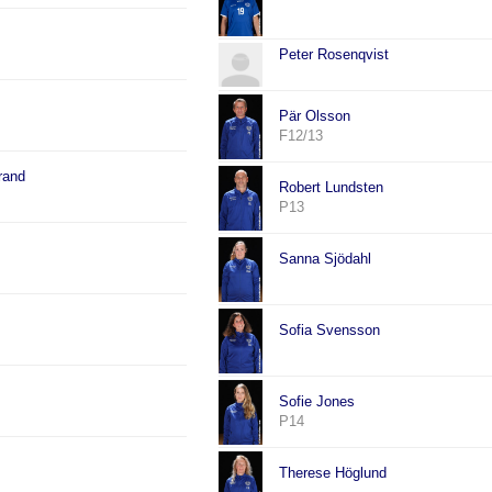
Peter Rosenqvist
Pär Olsson
F12/13
rand
Robert Lundsten
P13
Sanna Sjödahl
Sofia Svensson
Sofie Jones
P14
Therese Höglund