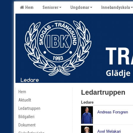
Hem
Seniorer
Ungdomar
Innebandyskola
Ledartruppen
Hem
Aktuellt
Ledare
Ledartruppen
Andreas Forsgren
Bildgalleri
Dokument
Axel Melakari