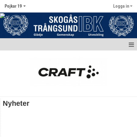
Pojkar 19
Logga in
Hem
Nyheter
Kalender
Matcher
Nyheter
Truppen
Bildgalleri
Dokument