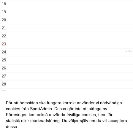
18
19
20
21
22
23
v.35
24
25
26
27
28
29
30
För att hemsidan ska fungera korrekt använder vi nödvändiga
v.36
31
cookies från SportAdmin. Dessa går inte att stänga av.
Föreningen kan också använda frivilliga cookies, t.ex. för
statistik eller marknadsföring. Du väljer själv om du vill acceptera
dessa.