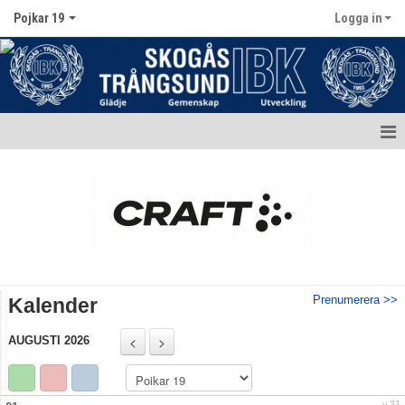
Pojkar 19
Logga in
Hem
Nyheter
Kalender
Matcher
Prenumerera >>
Kalender
Truppen
AUGUSTI 2026
Bildgalleri
Dokument
v.31