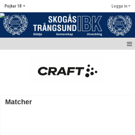
Pojkar 18
Logga in
Hem
Nyheter
Kalender
Matcher
Matcher
Truppen / Kontakt
Bildgalleri
Dokument