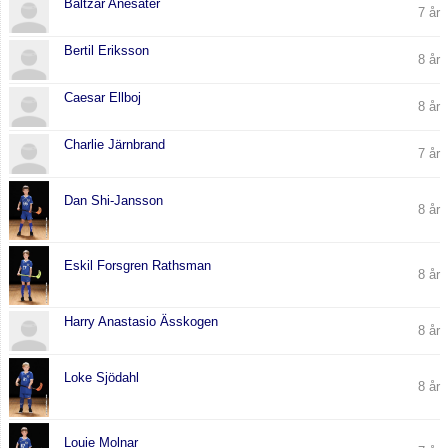
Baltzar Anesäter
7 år
Bertil Eriksson
8 år
Caesar Ellboj
8 år
Charlie Järnbrand
7 år
Dan Shi-Jansson
8 år
Eskil Forsgren Rathsman
8 år
Harry Anastasio Ässkogen
8 år
Loke Sjödahl
8 år
Louie Molnar