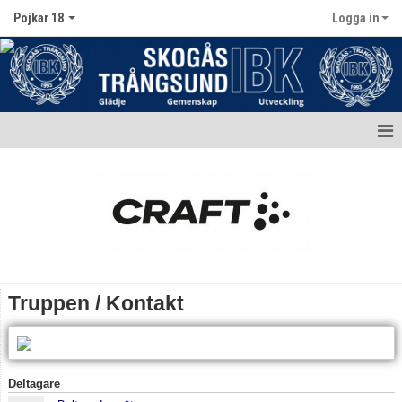
Pojkar 18
Logga in
Hem
Nyheter
Kalender
Matcher
Truppen / Kontakt
Truppen / Kontakt
Bildgalleri
Deltagare
Dokument