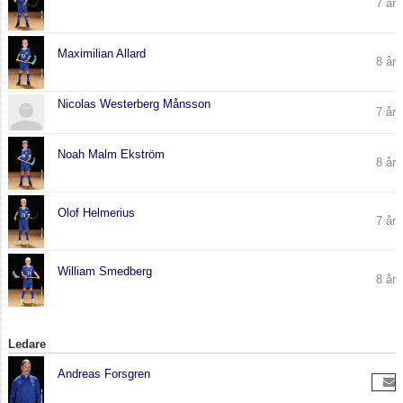
7 år
Maximilian Allard
8 år
Nicolas Westerberg Månsson
7 år
Noah Malm Ekström
8 år
Olof Helmerius
7 år
William Smedberg
8 år
Ledare
Andreas Forsgren