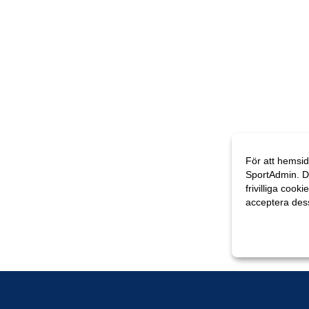
För att hemsid
SportAdmin. D
frivilliga cooki
acceptera des
Anpassa dina 