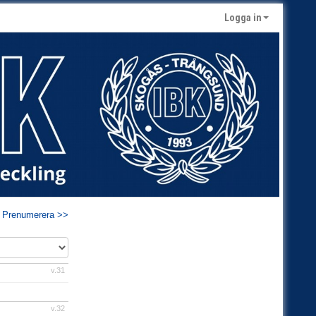
Logga in
Prenumerera >>
v.31
v.32