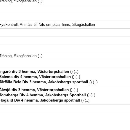
Träning, Skogåshallen
(..)
Fyskontroll, Anmäls till Nils om plats finns, Skogåshallen
Träning, Skogåshallen
(..)
Ingarö div 3 hemma, Västertorpshallen
()
(..)
Salems div 4 hemma, Västertorpshallen
()
(..)
Järfälla Bele Div 3 hemma, Jakobsbergs sporthall
()
(..)
Älvsjö div 3 hemma, Västertorpshallen
()
(..)
Tomtberga Div 4 hemma, Jakobsbergs Sporthall
()
(..)
Högalid Div 4 hemma, Jakobsbergs sporthall
()
(..)