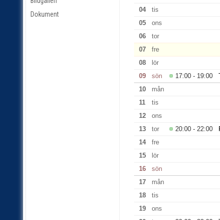
Bildgalleri
04
tis
Dokument
05
ons
06
tor
07
fre
08
lör
09
sön
17:00 - 19:00
10
mån
11
tis
12
ons
13
tor
20:00 - 22:00
14
fre
15
lör
16
sön
17
mån
18
tis
19
ons