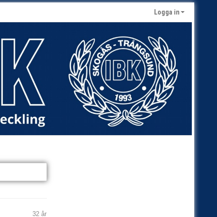
Logga in
32 år