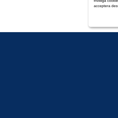
frivilliga cooki
acceptera des
Anpassa dina 