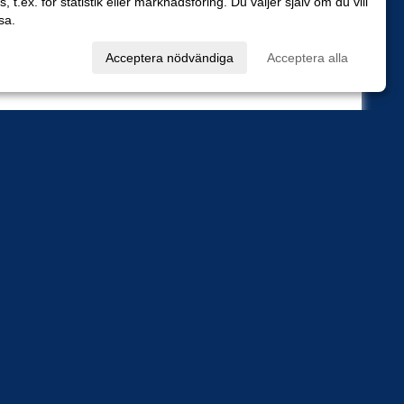
es, t.ex. för statistik eller marknadsföring. Du väljer själv om du vill
sa.
val
Acceptera nödvändiga
Acceptera alla