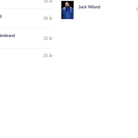
19 år
Jack Wilund
g
39 år
Järnbrand
33 år
20 år