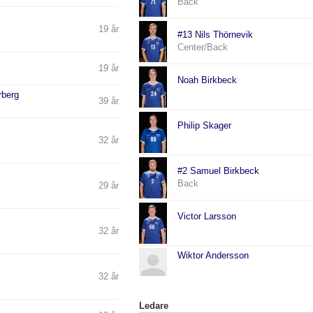
Back
19 år
#13 Nils Thörnevik
Center/Back
19 år
Noah Birkbeck
rberg
39 år
Philip Skager
32 år
#2 Samuel Birkbeck
Back
29 år
Victor Larsson
32 år
Wiktor Andersson
32 år
Ledare