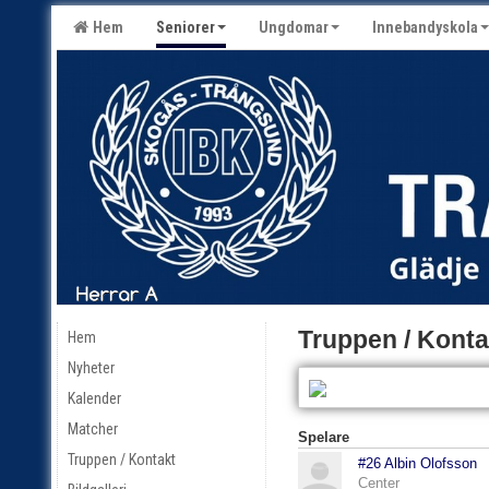
Hem
Seniorer
Ungdomar
Innebandyskola
Truppen / Konta
Hem
Nyheter
Kalender
Matcher
Spelare
Truppen / Kontakt
#26 Albin Olofsson
Center