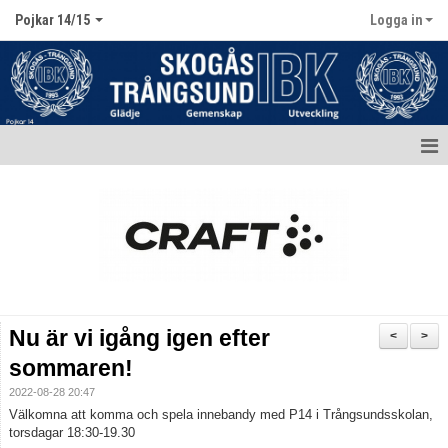
Pojkar 14/15
Logga in
Hem
Nyheter
Kalender
Matcher
Nu är vi igång igen efter
<
>
Truppen / Kontakt
sommaren!
2022-08-28 20:47
Bildgalleri
Välkomna att komma och spela innebandy med P14 i Trångsundsskolan,
torsdagar 18:30-19.30
Dokument