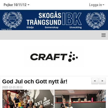
Pojkar 10/11/12
Logga in
Hem
Aktuellt
Kalender
Matcher
God Jul och Gott nytt år!
<
>
Truppen / Kontakt
2022-12-21 20:11