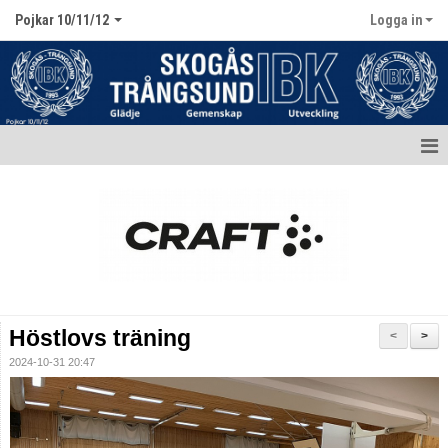
Pojkar 10/11/12
Logga in
Hem
Aktuellt
Kalender
Matcher
Höstlovs träning
<
>
Truppen / Kontakt
2024-10-31 20:47