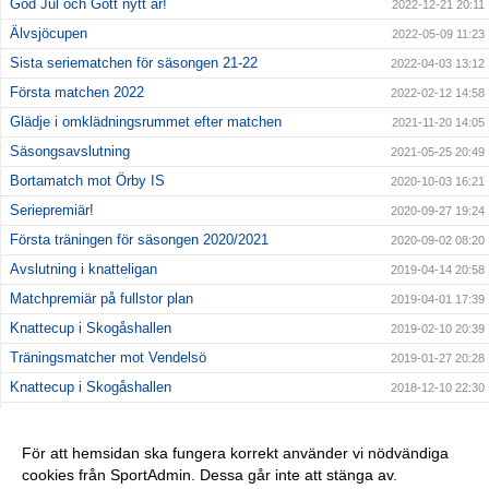
God Jul och Gott nytt år!
2022-12-21 20:11
Älvsjöcupen
2022-05-09 11:23
Sista seriematchen för säsongen 21-22
2022-04-03 13:12
Första matchen 2022
2022-02-12 14:58
Glädje i omklädningsrummet efter matchen
2021-11-20 14:05
Säsongsavslutning
2021-05-25 20:49
Bortamatch mot Örby IS
2020-10-03 16:21
Seriepremiär!
2020-09-27 19:24
Första träningen för säsongen 2020/2021
2020-09-02 08:20
Avslutning i knatteligan
2019-04-14 20:58
Matchpremiär på fullstor plan
2019-04-01 17:39
Knattecup i Skogåshallen
2019-02-10 20:39
Träningsmatcher mot Vendelsö
2019-01-27 20:28
Knattecup i Skogåshallen
2018-12-10 22:30
Knattecup i Skogåshallen
2018-10-21 15:10
Knattecup i Hässelby
2018-04-09 19:20
För att hemsidan ska fungera korrekt använder vi nödvändiga
cookies från SportAdmin. Dessa går inte att stänga av.
Träningsmatch mot Vendelsö IK
2018-03-21 13:15