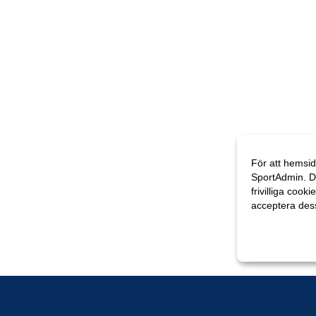
För att hemsid
SportAdmin. D
frivilliga cooki
acceptera des
Anpassa dina 