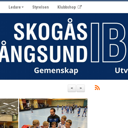
Ledare
Styrelsen
Klubbshop
<
>