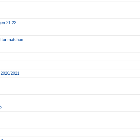
gen 21-22
fter matchen
n 2020/2021
ö