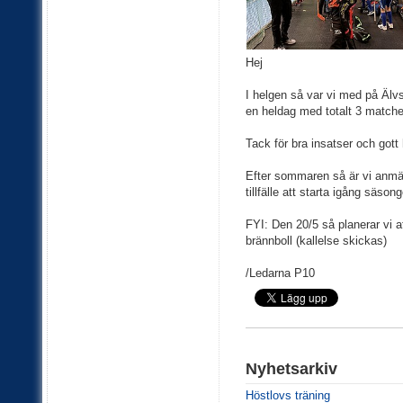
Hej
I helgen så var vi med på Älv
en heldag med totalt 3 matcher
Tack för bra insatser och gott
Efter sommaren så är vi anmäld
tillfälle att starta igång säson
FYI: Den 20/5 så planerar vi a
brännboll (kallelse skickas)
/Ledarna P10
Nyhetsarkiv
Höstlovs träning