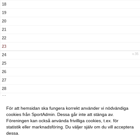
18
19
20
21
22
23
v.35
24
25
26
27
28
29
30
För att hemsidan ska fungera korrekt använder vi nödvändiga
v.36
31
cookies från SportAdmin. Dessa går inte att stänga av.
Föreningen kan också använda frivilliga cookies, t.ex. för
statistik eller marknadsföring. Du väljer själv om du vill acceptera
dessa.