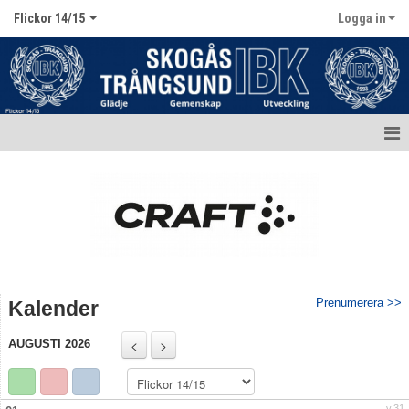
Flickor 14/15
Logga in
Hem
Nyheter
Kalender
Matcher
Prenumerera >>
Kalender
Truppen / Kontakt
AUGUSTI 2026
Bildgalleri
Dokument
v.31