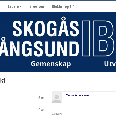
Ledare
Styrelsen
Klubbshop
kt
Ynwa Axelsson
5 år
5 år
Ledare