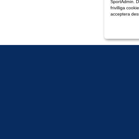
SportAdmin. D
frivilliga cooki
acceptera des
Anpassa dina 