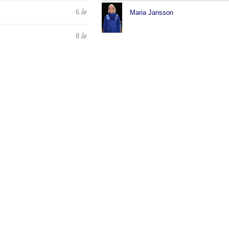
6 år
Maria Jansson
8 år