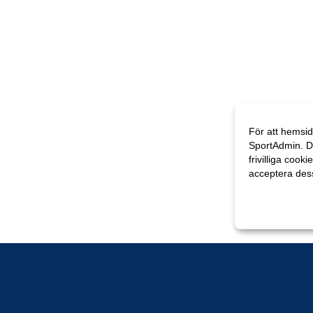
För att hemsid
SportAdmin. D
frivilliga cooki
acceptera des
Anpassa dina 