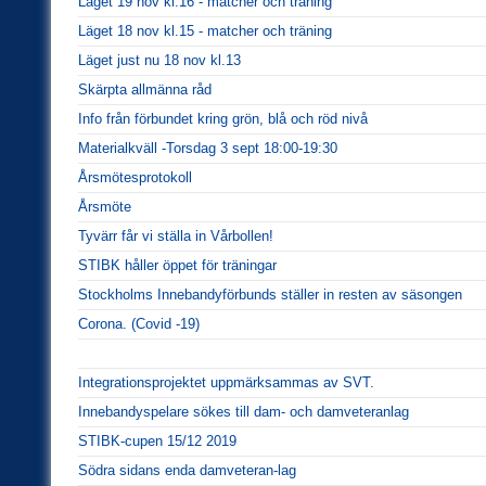
Läget 19 nov kl.16 - matcher och träning
Läget 18 nov kl.15 - matcher och träning
Läget just nu 18 nov kl.13
Skärpta allmänna råd
Info från förbundet kring grön, blå och röd nivå
Materialkväll -Torsdag 3 sept 18:00-19:30
Årsmötesprotokoll
Årsmöte
Tyvärr får vi ställa in Vårbollen!
STIBK håller öppet för träningar
Stockholms Innebandyförbunds ställer in resten av säsongen
Corona. (Covid -19)
Integrationsprojektet uppmärksammas av SVT.
Innebandyspelare sökes till dam- och damveteranlag
STIBK-cupen 15/12 2019
Södra sidans enda damveteran-lag