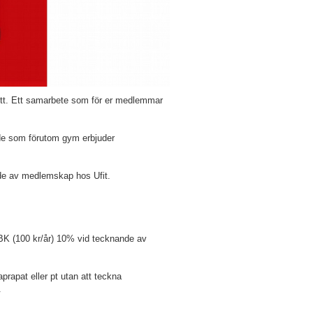
lett. Ett samarbete som för er medlemmar
åde som förutom gym erbjuder
nde av medlemskap hos Ufit.
BK (100 kr/år) 10% vid tecknande av
rapat eller pt utan att teckna
t.