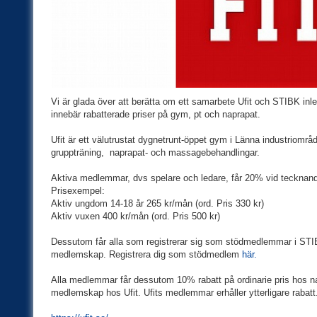
Vi är glada över att berätta om ett samarbete Ufit och STIBK in
innebär rabatterade priser på gym, pt och naprapat.
Ufit är ett välutrustat dygnetrunt-öppet gym i Länna industriomr
gruppträning, naprapat- och massagebehandlingar.
Aktiva medlemmar, dvs spelare och ledare, får 20% vid teckna
Prisexempel:
Aktiv ungdom 14-18 år 265 kr/mån (ord. Pris 330 kr)
Aktiv vuxen 400 kr/mån (ord. Pris 500 kr)
Dessutom får alla som registrerar sig som stödmedlemmar i STI
medlemskap. Registrera dig som stödmedlem
här.
Alla medlemmar får dessutom 10% rabatt på ordinarie pris hos nap
medlemskap hos Ufit. Ufits medlemmar erhåller ytterligare rabat