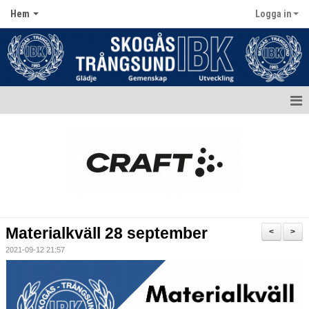
Hem
Logga in
Hem
Aktuellt
Kontakt
Kalender
Materialkväll 28 september
<
>
Dokument
2021-09-12 21:57
Matcher
Bildgalleri