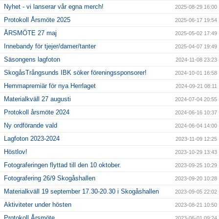
Nyhet - vi lanserar vår egna merch!
2025-08-29 16:00
Protokoll Årsmöte 2025
2025-06-17 19:54
ÅRSMÖTE 27 maj
2025-05-02 17:49
Innebandy för tjejer/damer/tanter
2025-04-07 19:49
Säsongens lagfoton
2024-11-08 23:23
SkogåsTrångsunds IBK söker föreningssponsorer!
2024-10-01 16:58
Hemmapremiär för nya Herrlaget
2024-09-21 08:11
Materialkväll 27 augusti
2024-07-04 20:55
Protokoll årsmöte 2024
2024-06-16 10:37
Ny ordförande vald
2024-06-04 14:00
Lagfoton 2023-2024
2023-11-09 12:25
Höstlov!
2023-10-29 13:43
Fotograferingen flyttad till den 10 oktober.
2023-09-25 10:29
Fotografering 26/9 Skogåshallen
2023-09-20 10:28
Materialkväll 19 september 17.30-20.30 i Skogåshallen
2023-09-05 22:02
Aktiviteter under hösten
2023-08-21 10:50
Protokoll Årsmöte
2023-06-01 09:24