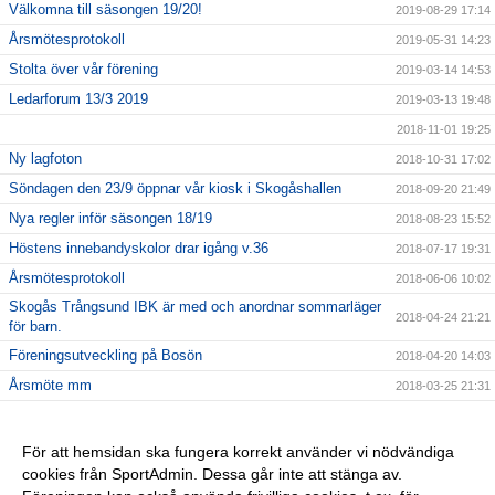
Välkomna till säsongen 19/20!
2019-08-29 17:14
Årsmötesprotokoll
2019-05-31 14:23
Stolta över vår förening
2019-03-14 14:53
Ledarforum 13/3 2019
2019-03-13 19:48
2018-11-01 19:25
Ny lagfoton
2018-10-31 17:02
Söndagen den 23/9 öppnar vår kiosk i Skogåshallen
2018-09-20 21:49
Nya regler inför säsongen 18/19
2018-08-23 15:52
Höstens innebandyskolor drar igång v.36
2018-07-17 19:31
Årsmötesprotokoll
2018-06-06 10:02
Skogås Trångsund IBK är med och anordnar sommarläger
2018-04-24 21:21
för barn.
Föreningsutveckling på Bosön
2018-04-20 14:03
Årsmöte mm
2018-03-25 21:31
Vårat damlag söker spelare
2018-02-04 13:36
Julturneringen ersätts av STIBK-cupen
2018-02-01 21:34
För att hemsidan ska fungera korrekt använder vi nödvändiga
cookies från SportAdmin. Dessa går inte att stänga av.
2018-01-14 22:21