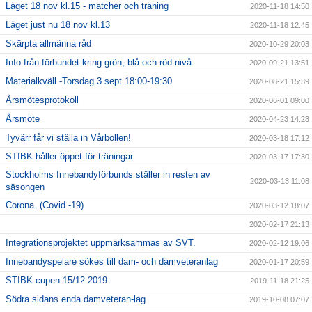
Läget 18 nov kl.15 - matcher och träning
2020-11-18 14:50
Läget just nu 18 nov kl.13
2020-11-18 12:45
Skärpta allmänna råd
2020-10-29 20:03
Info från förbundet kring grön, blå och röd nivå
2020-09-21 13:51
Materialkväll -Torsdag 3 sept 18:00-19:30
2020-08-21 15:39
Årsmötesprotokoll
2020-06-01 09:00
Årsmöte
2020-04-23 14:23
Tyvärr får vi ställa in Vårbollen!
2020-03-18 17:12
STIBK håller öppet för träningar
2020-03-17 17:30
Stockholms Innebandyförbunds ställer in resten av
2020-03-13 11:08
säsongen
Corona. (Covid -19)
2020-03-12 18:07
2020-02-17 21:13
Integrationsprojektet uppmärksammas av SVT.
2020-02-12 19:06
Innebandyspelare sökes till dam- och damveteranlag
2020-01-17 20:59
STIBK-cupen 15/12 2019
2019-11-18 21:25
Södra sidans enda damveteran-lag
2019-10-08 07:07