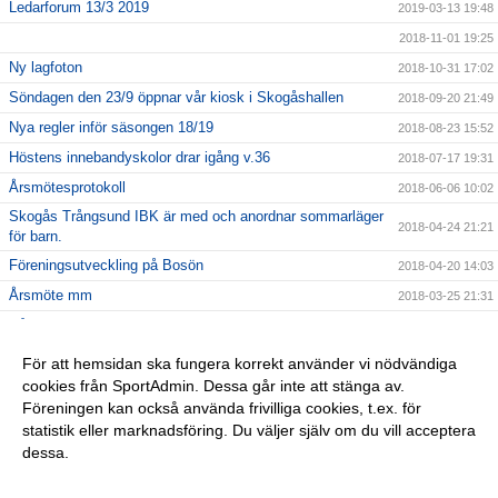
Ledarforum 13/3 2019
2019-03-13 19:48
2018-11-01 19:25
Ny lagfoton
2018-10-31 17:02
Söndagen den 23/9 öppnar vår kiosk i Skogåshallen
2018-09-20 21:49
Nya regler inför säsongen 18/19
2018-08-23 15:52
Höstens innebandyskolor drar igång v.36
2018-07-17 19:31
Årsmötesprotokoll
2018-06-06 10:02
Skogås Trångsund IBK är med och anordnar sommarläger
2018-04-24 21:21
för barn.
Föreningsutveckling på Bosön
2018-04-20 14:03
Årsmöte mm
2018-03-25 21:31
Vårat damlag söker spelare
2018-02-04 13:36
Julturneringen ersätts av STIBK-cupen
2018-02-01 21:34
För att hemsidan ska fungera korrekt använder vi nödvändiga
cookies från SportAdmin. Dessa går inte att stänga av.
2018-01-14 22:21
Föreningen kan också använda frivilliga cookies, t.ex. för
Föreningslicens
2017-10-19 17:16
statistik eller marknadsföring. Du väljer själv om du vill acceptera
dessa.
Anpassa dina val