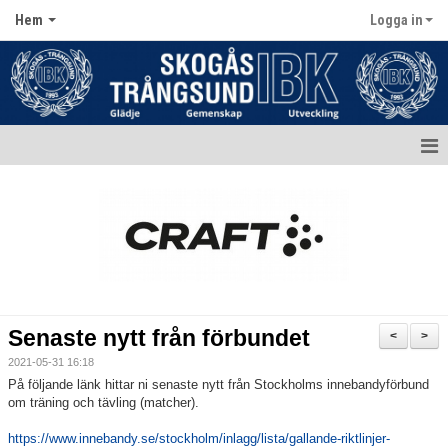
Hem
Logga in
Hem
Aktuellt
Kontakt
Kalender
Senaste nytt från förbundet
<
>
Dokument
2021-05-31 16:18
På följande länk hittar ni senaste nytt från Stockholms innebandyförbund
Matcher
om träning och tävling (matcher).
https://www.innebandy.se/stockholm/inlagg/lista/gallande-riktlinjer-
Bildgalleri