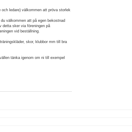
re och ledare) välkommen att pröva storlek
å är du välkommen att på egen bekostnad
av detta sker via föreningen på
eningen vid beställning.
räningskläder, skor, klubbor mm till bra
lkvällen tänka igenom om ni till exempel