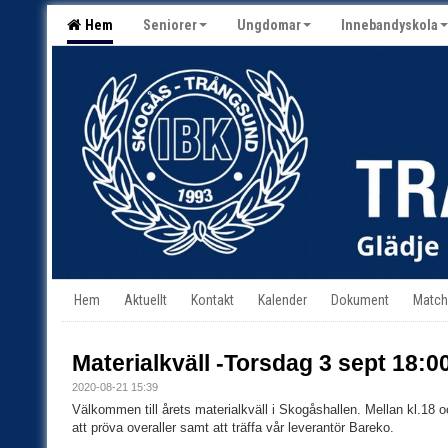
Hem
Seniorer
Ungdomar
Innebandyskola
Hem
Aktuellt
Kontakt
Kalender
Dokument
Match
Materialkväll -Torsdag 3 sept 18:0
2020-08-21 15:39
Välkommen till årets materialkväll i Skogåshallen. Mellan kl.18 
att pröva overaller samt att träffa vår leverantör Bareko.