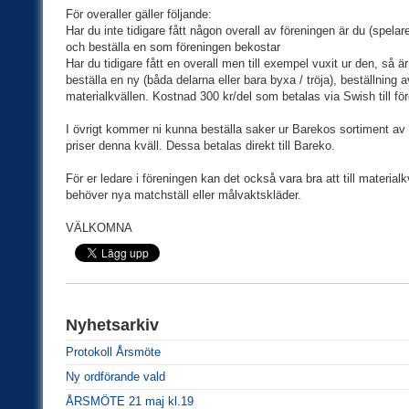
För overaller gäller följande:
Har du inte tidigare fått någon overall av föreningen är du (spela
och beställa en som föreningen bekostar
Har du tidigare fått en overall men till exempel vuxit ur den, s
beställa en ny (båda delarna eller bara byxa / tröja), beställning 
materialkvällen. Kostnad 300 kr/del som betalas via Swish till för
I övrigt kommer ni kunna beställa saker ur Barekos sortiment av t
priser denna kväll. Dessa betalas direkt till Bareko.
För er ledare i föreningen kan det också vara bra att till materia
behöver nya matchställ eller målvaktskläder.
VÄLKOMNA
Nyhetsarkiv
Protokoll Årsmöte
Ny ordförande vald
ÅRSMÖTE 21 maj kl.19