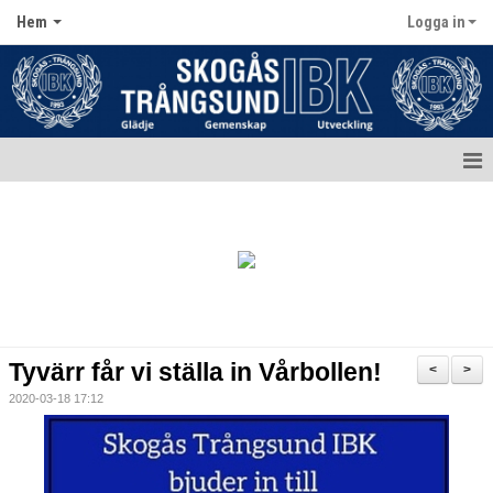
Hem
Logga in
Hem
Aktuellt
Kontakt
Kalender
Tyvärr får vi ställa in Vårbollen!
<
>
Dokument
2020-03-18 17:12
Matcher
Bildgalleri