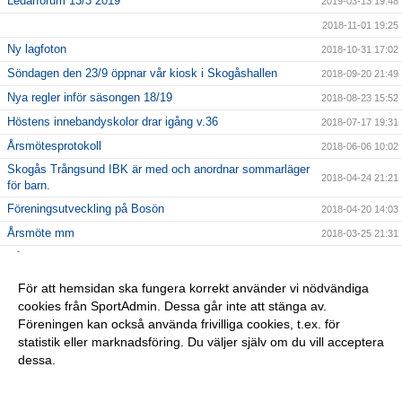
Ledarforum 13/3 2019
2019-03-13 19:48
2018-11-01 19:25
Ny lagfoton
2018-10-31 17:02
Söndagen den 23/9 öppnar vår kiosk i Skogåshallen
2018-09-20 21:49
Nya regler inför säsongen 18/19
2018-08-23 15:52
Höstens innebandyskolor drar igång v.36
2018-07-17 19:31
Årsmötesprotokoll
2018-06-06 10:02
Skogås Trångsund IBK är med och anordnar sommarläger
2018-04-24 21:21
för barn.
Föreningsutveckling på Bosön
2018-04-20 14:03
Årsmöte mm
2018-03-25 21:31
Vårat damlag söker spelare
2018-02-04 13:36
Julturneringen ersätts av STIBK-cupen
2018-02-01 21:34
För att hemsidan ska fungera korrekt använder vi nödvändiga
cookies från SportAdmin. Dessa går inte att stänga av.
2018-01-14 22:21
Föreningen kan också använda frivilliga cookies, t.ex. för
Föreningslicens
2017-10-19 17:16
statistik eller marknadsföring. Du väljer själv om du vill acceptera
dessa.
Anpassa dina val