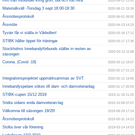
Info från förbundet kring grön, blå och röd nivå
2020-09-21 13:51
Materialkväll -Torsdag 3 sept 18:00-19:30
2020-08-21 15:39
Årsmötesprotokoll
2020-06-01 09:00
Årsmöte
2020-04-23 14:23
Tyvärr får vi ställa in Vårbollen!
2020-03-18 17:12
STIBK håller öppet för träningar
2020-03-17 17:30
Stockholms Innebandyförbunds ställer in resten av
2020-03-13 11:08
säsongen
Corona. (Covid -19)
2020-03-12 18:07
2020-02-17 21:13
Integrationsprojektet uppmärksammas av SVT.
2020-02-12 19:06
Innebandyspelare sökes till dam- och damveteranlag
2020-01-17 20:59
STIBK-cupen 15/12 2019
2019-11-18 21:25
Södra sidans enda damveteran-lag
2019-10-08 07:07
Välkomna till säsongen 19/20!
2019-08-29 17:14
Årsmötesprotokoll
2019-05-31 14:23
Stolta över vår förening
2019-03-14 14:53