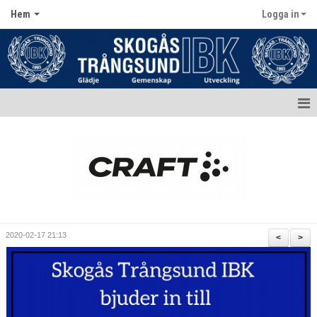
Hem
Logga in
Hem
Aktuellt
Kontakt
Kalender
2020-02-17 21:13
<
>
Dokument
Matcher
Bildgalleri