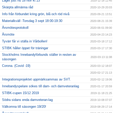
Läget just nu 18 nov kl.13
2020-11-18 12:45
Skärpta allmänna råd
2020-10-29 20:03
Info från förbundet kring grön, blå och röd nivå
2020-09-21 13:51
Materialkväll -Torsdag 3 sept 18:00-19:30
2020-08-21 15:39
Årsmötesprotokoll
2020-06-01 09:00
Årsmöte
2020-04-23 14:23
Tyvärr får vi ställa in Vårbollen!
2020-03-18 17:12
STIBK håller öppet för träningar
2020-03-17 17:30
Stockholms Innebandyförbunds ställer in resten av
2020-03-13 11:08
säsongen
Corona. (Covid -19)
2020-03-12 18:07
2020-02-17 21:13
Integrationsprojektet uppmärksammas av SVT.
2020-02-12 19:06
Innebandyspelare sökes till dam- och damveteranlag
2020-01-17 20:59
STIBK-cupen 15/12 2019
2019-11-18 21:25
Södra sidans enda damveteran-lag
2019-10-08 07:07
Välkomna till säsongen 19/20!
2019-08-29 17:14