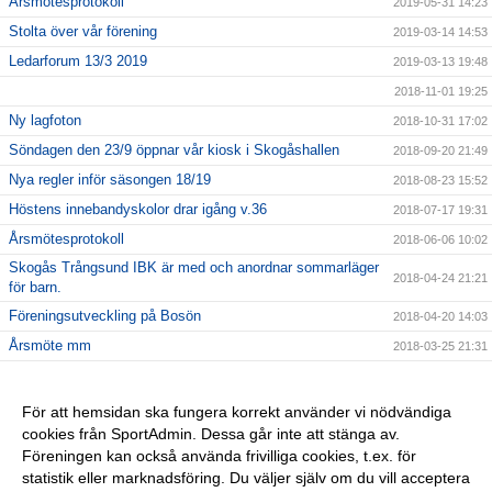
Årsmötesprotokoll
2019-05-31 14:23
Stolta över vår förening
2019-03-14 14:53
Ledarforum 13/3 2019
2019-03-13 19:48
2018-11-01 19:25
Ny lagfoton
2018-10-31 17:02
Söndagen den 23/9 öppnar vår kiosk i Skogåshallen
2018-09-20 21:49
Nya regler inför säsongen 18/19
2018-08-23 15:52
Höstens innebandyskolor drar igång v.36
2018-07-17 19:31
Årsmötesprotokoll
2018-06-06 10:02
Skogås Trångsund IBK är med och anordnar sommarläger
2018-04-24 21:21
för barn.
Föreningsutveckling på Bosön
2018-04-20 14:03
Årsmöte mm
2018-03-25 21:31
Vårat damlag söker spelare
2018-02-04 13:36
Julturneringen ersätts av STIBK-cupen
2018-02-01 21:34
För att hemsidan ska fungera korrekt använder vi nödvändiga
cookies från SportAdmin. Dessa går inte att stänga av.
2018-01-14 22:21
Föreningen kan också använda frivilliga cookies, t.ex. för
Föreningslicens
2017-10-19 17:16
statistik eller marknadsföring. Du väljer själv om du vill acceptera