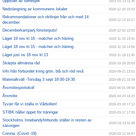
Uppstart av seriespel
2021-01-13 11:35
Nedstängning av kommunens lokaler
2020-12-20 10:33
Rekommendationer och riktlinjer från och med 14
2020-12-14 10:17
december
Decemberkampanj fönsterputs!
2020-12-02 22:03
Läget 19 nov kl.16 - matcher och träning
2020-11-19 15:41
Läget 18 nov kl.15 - matcher och träning
2020-11-18 14:50
Läget just nu 18 nov kl.13
2020-11-18 12:45
Skärpta allmänna råd
2020-10-29 20:03
Info från förbundet kring grön, blå och röd nivå
2020-09-21 13:51
Materialkväll -Torsdag 3 sept 18:00-19:30
2020-08-21 15:39
Årsmötesprotokoll
2020-06-01 09:00
Årsmöte
2020-04-23 14:23
Tyvärr får vi ställa in Vårbollen!
2020-03-18 17:12
STIBK håller öppet för träningar
2020-03-17 17:30
Stockholms Innebandyförbunds ställer in resten av
2020-03-13 11:08
säsongen
Corona. (Covid -19)
2020-03-12 18:07