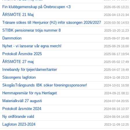
Fin klubbgemenskap på Örebrocupen <3
2026-05-05 13:21
ÅRSMÖTE 21 Maj
2026-04-13 21:34
Tränare sökes till Herrjunior (HJ) inför säsongen 2026/2027
2026-03-30 14:53
STIBK pensionerar tröja nummer 8
2025-10-20 11:23
Dammotion
2025-09-07 20:48
Nyhet - vi lanserar vår egna merch!
2025-08-29 16:00
Protokoll Årsmöte 2025
2025-06-17 19:54
ÅRSMÖTE 27 maj
2025-05-02 17:49
Innebandy för tjejer/damer/tanter
2025-04-07 19:49
Säsongens lagfoton
2024-11-08 23:23
SkogåsTrångsunds IBK söker föreningssponsorer!
2024-10-01 16:58
Hemmapremiär för nya Herrlaget
2024-09-21 08:11
Materialkväll 27 augusti
2024-07-04 20:55
Protokoll årsmöte 2024
2024-06-16 10:37
Ny ordförande vald
2024-06-04 14:00
Lagfoton 2023-2024
2023-11-09 12:25