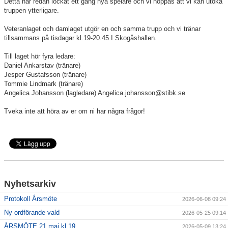
Detta har redan lockat ett gäng nya spelare och vi hoppas att vi kan utöka
truppen ytterligare.
Avgifter
Veteranlaget och damlaget utgör en och samma trupp och vi tränar
tillsammans på tisdagar kl.19-20.45 I Skogåshallen.
Till laget hör fyra ledare:
Daniel Ankarstav (tränare)
Jesper Gustafsson (tränare)
Tommie Lindmark (tränare)
Angelica Johansson (lagledare) Angelica.johansson@stibk.se
Tveka inte att höra av er om ni har några frågor!
Nyhetsarkiv
Protokoll Årsmöte
2026-06-08 09:24
Ny ordförande vald
2026-05-25 09:14
ÅRSMÖTE 21 maj kl.19
2026-05-09 13:24