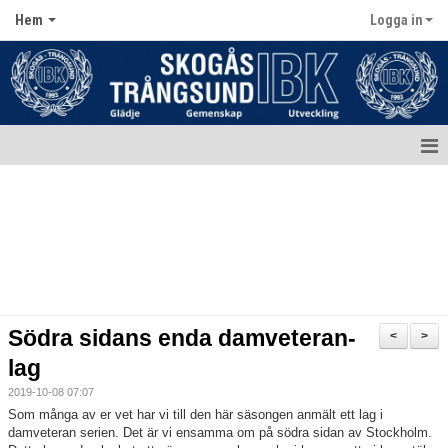
Hem
Logga in
Hem
Aktuellt
Kontakt
Kalender
Södra sidans enda damveteran-
<
>
Dokument
lag
2019-10-08 07:07
Matcher
Som många av er vet har vi till den här säsongen anmält ett lag i
damveteran serien. Det är vi ensamma om på södra sidan av Stockholm.
Bildgalleri