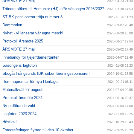
ÅRSMÖTE 21 Maj
2026-04-13 21:34
Tränare sökes till Herrjunior (HJ) inför säsongen 2026/2027
2026-03-30 14:53
STIBK pensionerar tröja nummer 8
2025-10-20 11:23
Dammotion
2025-09-07 20:48
Nyhet - vi lanserar vår egna merch!
2025-08-29 16:00
Protokoll Årsmöte 2025
2025-06-17 19:54
ÅRSMÖTE 27 maj
2025-05-02 17:49
Innebandy för tjejer/damer/tanter
2025-04-07 19:49
Säsongens lagfoton
2024-11-08 23:23
SkogåsTrångsunds IBK söker föreningssponsorer!
2024-10-01 16:58
Hemmapremiär för nya Herrlaget
2024-09-21 08:11
Materialkväll 27 augusti
2024-07-04 20:55
Protokoll årsmöte 2024
2024-06-16 10:37
Ny ordförande vald
2024-06-04 14:00
Lagfoton 2023-2024
2023-11-09 12:25
Höstlov!
2023-10-29 13:43
Fotograferingen flyttad till den 10 oktober.
2023-09-25 10:29