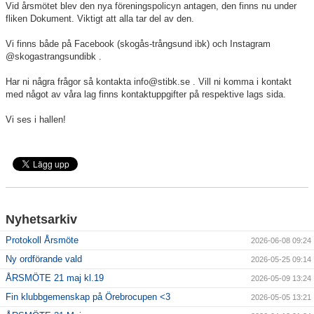
Vid årsmötet blev den nya föreningspolicyn antagen, den finns nu under
fliken Dokument. Viktigt att alla tar del av den.
Avgifter
Vi finns både på Facebook (skogås-trångsund ibk) och Instagram
@skogastrangsundibk .
Har ni några frågor så kontakta info@stibk.se . Vill ni komma i kontakt
med något av våra lag finns kontaktuppgifter på respektive lags sida.
Vi ses i hallen!
Nyhetsarkiv
Protokoll Årsmöte
2026-06-08 09:24
Ny ordförande vald
2026-05-25 09:14
ÅRSMÖTE 21 maj kl.19
2026-05-09 13:24
Fin klubbgemenskap på Örebrocupen <3
2026-05-05 13:21