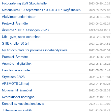
Fotografering 26/9 Skogåshallen
2023-09-20 10:28
Materialkväll 19 september 17.30-20.30 i Skogåshallen
2023-09-05 22:02
Aktiviteter under hösten
2023-08-21 10:50
Protokoll Årsmöte
2023-06-01 09:24
Årsmöte STIBK säsongen 22-23
2023-05-16 19:11
Ufit - gym, sport och rehab
2023-02-07 00:01
STIBK fyller 30 år!
2023-01-29 14:51
Ny tid och plats för pojkarnas innebandyskola
2022-09-09 00:34
Protokoll Årsmöte
2022-06-06 17:03
Årsmöte - digitallänk
2022-05-17 18:22
Handlingar årsmöte
2022-05-05 18:44
Styrelsen 22/23
2022-04-17 18:34
ÅRSMÖTE 18 maj
2022-04-14 09:28
Motioner till årsmötet
2022-03-08 21:33
Restriktioner borttagna
2022-02-10 19:17
Kontroll av vaccinationsbevis
2022-01-11 12:05
Julturneringen inställd
2021-12-06 21:47