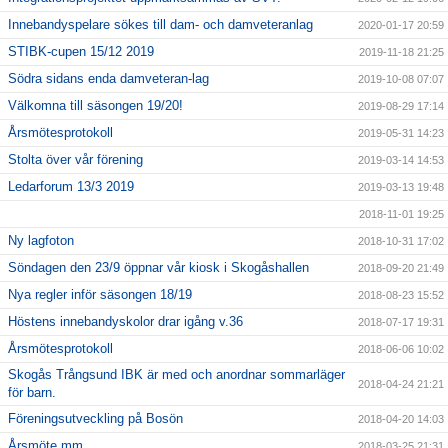
Innebandyspelare sökes till dam- och damveteranlag
2020-01-17 20:59
STIBK-cupen 15/12 2019
2019-11-18 21:25
Södra sidans enda damveteran-lag
2019-10-08 07:07
Välkomna till säsongen 19/20!
2019-08-29 17:14
Årsmötesprotokoll
2019-05-31 14:23
Stolta över vår förening
2019-03-14 14:53
Ledarforum 13/3 2019
2019-03-13 19:48
2018-11-01 19:25
Ny lagfoton
2018-10-31 17:02
Söndagen den 23/9 öppnar vår kiosk i Skogåshallen
2018-09-20 21:49
Nya regler inför säsongen 18/19
2018-08-23 15:52
Höstens innebandyskolor drar igång v.36
2018-07-17 19:31
Årsmötesprotokoll
2018-06-06 10:02
Skogås Trångsund IBK är med och anordnar sommarläger
2018-04-24 21:21
för barn.
Föreningsutveckling på Bosön
2018-04-20 14:03
Årsmöte mm
2018-03-25 21:31