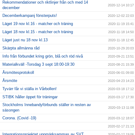
Rekommendationer och riktlinjer från och med 14
2020-12-14 10:17
december
Decemberkampanj fönsterputs!
2020-12-02 22:03
Läget 19 nov kl.16 - matcher och träning
2020-11-19 15:41
Läget 18 nov kl.15 - matcher och träning
2020-11-18 14:50
Läget just nu 18 nov kl.13
2020-11-18 12:45
Skärpta allmänna råd
2020-10-29 20:03
Info från förbundet kring grön, blå och röd nivå
2020-09-21 13:51
Materialkväll -Torsdag 3 sept 18:00-19:30
2020-08-21 15:39
Årsmötesprotokoll
2020-06-01 09:00
Årsmöte
2020-04-23 14:23
Tyvärr får vi ställa in Vårbollen!
2020-03-18 17:12
STIBK håller öppet för träningar
2020-03-17 17:30
Stockholms Innebandyförbunds ställer in resten av
2020-03-13 11:08
säsongen
Corona. (Covid -19)
2020-03-12 18:07
2020-02-17 21:13
Integrationsprojektet uppmärksammas av SVT.
2020-02-12 19:06