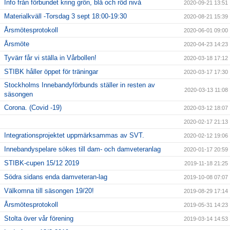
Info från förbundet kring grön, blå och röd nivå
2020-09-21 13:51
Materialkväll -Torsdag 3 sept 18:00-19:30
2020-08-21 15:39
Årsmötesprotokoll
2020-06-01 09:00
Årsmöte
2020-04-23 14:23
Tyvärr får vi ställa in Vårbollen!
2020-03-18 17:12
STIBK håller öppet för träningar
2020-03-17 17:30
Stockholms Innebandyförbunds ställer in resten av
2020-03-13 11:08
säsongen
Corona. (Covid -19)
2020-03-12 18:07
2020-02-17 21:13
Integrationsprojektet uppmärksammas av SVT.
2020-02-12 19:06
Innebandyspelare sökes till dam- och damveteranlag
2020-01-17 20:59
STIBK-cupen 15/12 2019
2019-11-18 21:25
Södra sidans enda damveteran-lag
2019-10-08 07:07
Välkomna till säsongen 19/20!
2019-08-29 17:14
Årsmötesprotokoll
2019-05-31 14:23
Stolta över vår förening
2019-03-14 14:53