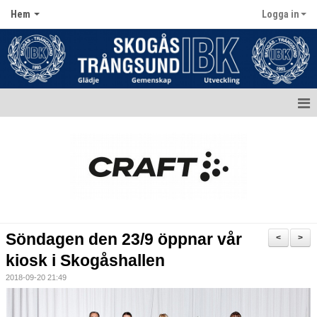
Hem
Logga in
Hem
Aktuellt
Kontakt
Kalender
Söndagen den 23/9 öppnar vår
<
>
Dokument
kiosk i Skogåshallen
2018-09-20 21:49
Matcher
Bildgalleri