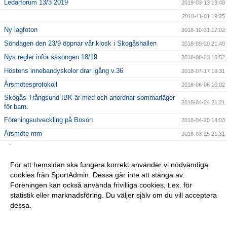
Ledarforum 13/3 2019
2019-03-13 19:48
2018-11-01 19:25
Ny lagfoton
2018-10-31 17:02
Söndagen den 23/9 öppnar vår kiosk i Skogåshallen
2018-09-20 21:49
Nya regler inför säsongen 18/19
2018-08-23 15:52
Höstens innebandyskolor drar igång v.36
2018-07-17 19:31
Årsmötesprotokoll
2018-06-06 10:02
Skogås Trångsund IBK är med och anordnar sommarläger
2018-04-24 21:21
för barn.
Föreningsutveckling på Bosön
2018-04-20 14:03
Årsmöte mm
2018-03-25 21:31
Vårat damlag söker spelare
2018-02-04 13:36
Julturneringen ersätts av STIBK-cupen
2018-02-01 21:34
För att hemsidan ska fungera korrekt använder vi nödvändiga
cookies från SportAdmin. Dessa går inte att stänga av.
2018-01-14 22:21
Föreningen kan också använda frivilliga cookies, t.ex. för
Föreningslicens
2017-10-19 17:16
statistik eller marknadsföring. Du väljer själv om du vill acceptera
dessa.
Anpassa dina val