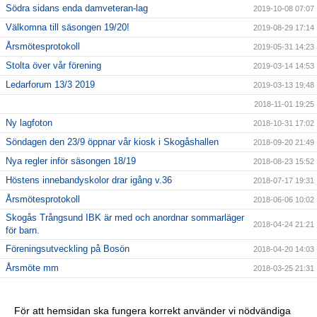
Södra sidans enda damveteran-lag
2019-10-08 07:07
Välkomna till säsongen 19/20!
2019-08-29 17:14
Årsmötesprotokoll
2019-05-31 14:23
Stolta över vår förening
2019-03-14 14:53
Ledarforum 13/3 2019
2019-03-13 19:48
2018-11-01 19:25
Ny lagfoton
2018-10-31 17:02
Söndagen den 23/9 öppnar vår kiosk i Skogåshallen
2018-09-20 21:49
Nya regler inför säsongen 18/19
2018-08-23 15:52
Höstens innebandyskolor drar igång v.36
2018-07-17 19:31
Årsmötesprotokoll
2018-06-06 10:02
Skogås Trångsund IBK är med och anordnar sommarläger
2018-04-24 21:21
för barn.
Föreningsutveckling på Bosön
2018-04-20 14:03
Årsmöte mm
2018-03-25 21:31
Vårat damlag söker spelare
2018-02-04 13:36
Julturneringen ersätts av STIBK-cupen
2018-02-01 21:34
För att hemsidan ska fungera korrekt använder vi nödvändiga