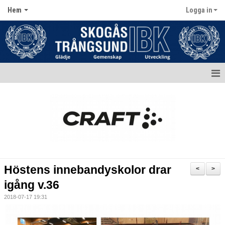
Hem
Logga in
Hem
Aktuellt
Kontakt
Kalender
Höstens innebandyskolor drar
<
>
Dokument
igång v.36
2018-07-17 19:31
Matcher
Bildgalleri