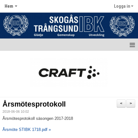
Hem
Logga in
Hem
Aktuellt
Kontakt
Kalender
Årsmötesprotokoll
<
>
Dokument
2018-06-06 10:02
Årsmötesprotokoll säsongen 2017-2018
Matcher
Årsmöte STIBK 1718.pdf »
Bildgalleri