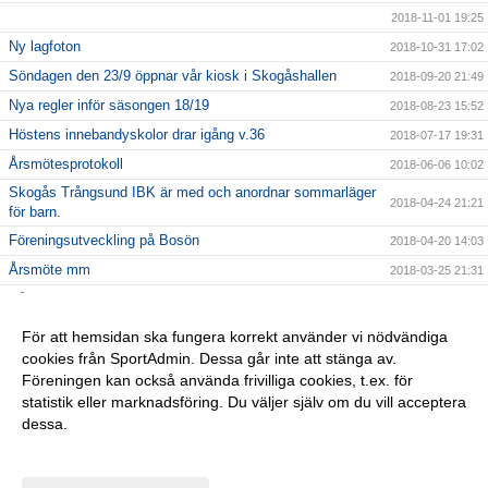
2018-11-01 19:25
Ny lagfoton
2018-10-31 17:02
Söndagen den 23/9 öppnar vår kiosk i Skogåshallen
2018-09-20 21:49
Nya regler inför säsongen 18/19
2018-08-23 15:52
Höstens innebandyskolor drar igång v.36
2018-07-17 19:31
Årsmötesprotokoll
2018-06-06 10:02
Skogås Trångsund IBK är med och anordnar sommarläger
2018-04-24 21:21
för barn.
Föreningsutveckling på Bosön
2018-04-20 14:03
Årsmöte mm
2018-03-25 21:31
Vårat damlag söker spelare
2018-02-04 13:36
Julturneringen ersätts av STIBK-cupen
2018-02-01 21:34
För att hemsidan ska fungera korrekt använder vi nödvändiga
cookies från SportAdmin. Dessa går inte att stänga av.
2018-01-14 22:21
Föreningen kan också använda frivilliga cookies, t.ex. för
Föreningslicens
2017-10-19 17:16
statistik eller marknadsföring. Du väljer själv om du vill acceptera
dessa.
Anpassa dina val
Cookie-inställningar
Gå till Webbversion