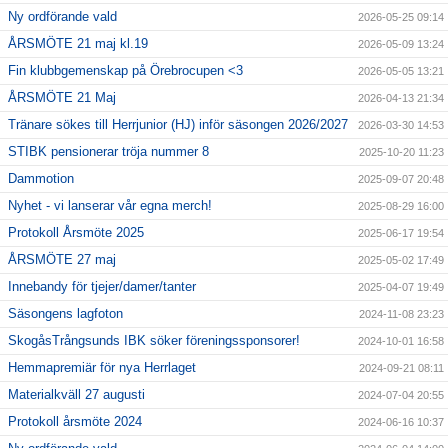
Ny ordförande vald
2026-05-25 09:14
ÅRSMÖTE 21 maj kl.19
2026-05-09 13:24
Fin klubbgemenskap på Örebrocupen <3
2026-05-05 13:21
ÅRSMÖTE 21 Maj
2026-04-13 21:34
Tränare sökes till Herrjunior (HJ) inför säsongen 2026/2027
2026-03-30 14:53
STIBK pensionerar tröja nummer 8
2025-10-20 11:23
Dammotion
2025-09-07 20:48
Nyhet - vi lanserar vår egna merch!
2025-08-29 16:00
Protokoll Årsmöte 2025
2025-06-17 19:54
ÅRSMÖTE 27 maj
2025-05-02 17:49
Innebandy för tjejer/damer/tanter
2025-04-07 19:49
Säsongens lagfoton
2024-11-08 23:23
SkogåsTrångsunds IBK söker föreningssponsorer!
2024-10-01 16:58
Hemmapremiär för nya Herrlaget
2024-09-21 08:11
Materialkväll 27 augusti
2024-07-04 20:55
Protokoll årsmöte 2024
2024-06-16 10:37