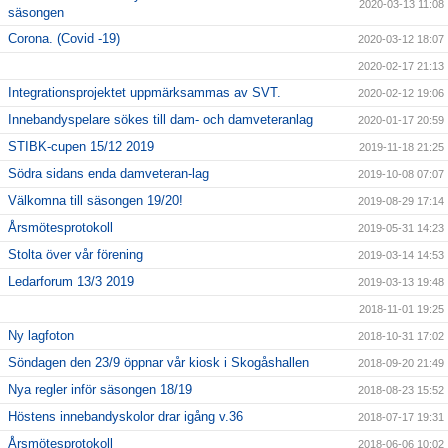
2020-03-13 11:08
säsongen
Corona. (Covid -19)
2020-03-12 18:07
2020-02-17 21:13
Integrationsprojektet uppmärksammas av SVT.
2020-02-12 19:06
Innebandyspelare sökes till dam- och damveteranlag
2020-01-17 20:59
STIBK-cupen 15/12 2019
2019-11-18 21:25
Södra sidans enda damveteran-lag
2019-10-08 07:07
Välkomna till säsongen 19/20!
2019-08-29 17:14
Årsmötesprotokoll
2019-05-31 14:23
Stolta över vår förening
2019-03-14 14:53
Ledarforum 13/3 2019
2019-03-13 19:48
2018-11-01 19:25
Ny lagfoton
2018-10-31 17:02
Söndagen den 23/9 öppnar vår kiosk i Skogåshallen
2018-09-20 21:49
Nya regler inför säsongen 18/19
2018-08-23 15:52
Höstens innebandyskolor drar igång v.36
2018-07-17 19:31
Årsmötesprotokoll
2018-06-06 10:02