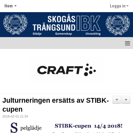
Hem
Logga in
Hem
Aktuellt
Kontakt
Kalender
Julturneringen ersätts av STIBK-
<
>
Dokument
cupen
2018-02-01 21:34
Matcher
Bildgalleri