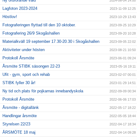
Ny ordförande vald
2024-06-04 14:00
Lagfoton 2023-2024
2023-11-09 12:25
Höstlov!
2023-10-29 13:43
Fotograferingen flyttad till den 10 oktober.
2023-09-25 10:29
Fotografering 26/9 Skogåshallen
2023-09-20 10:28
Materialkväll 19 september 17.30-20.30 i Skogåshallen
2023-09-05 22:02
Aktiviteter under hösten
2023-08-21 10:50
Protokoll Årsmöte
2023-06-01 09:24
Årsmöte STIBK säsongen 22-23
2023-05-16 19:11
Ufit - gym, sport och rehab
2023-02-07 00:01
STIBK fyller 30 år!
2023-01-29 14:51
Ny tid och plats för pojkarnas innebandyskola
2022-09-09 00:34
Protokoll Årsmöte
2022-06-06 17:03
Årsmöte - digitallänk
2022-05-17 18:22
Handlingar årsmöte
2022-05-05 18:44
Styrelsen 22/23
2022-04-17 18:34
ÅRSMÖTE 18 maj
2022-04-14 09:28