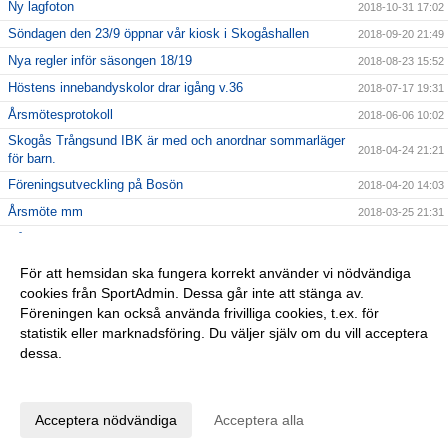
Ny lagfoton
2018-10-31 17:02
Söndagen den 23/9 öppnar vår kiosk i Skogåshallen
2018-09-20 21:49
Nya regler inför säsongen 18/19
2018-08-23 15:52
Höstens innebandyskolor drar igång v.36
2018-07-17 19:31
Årsmötesprotokoll
2018-06-06 10:02
Skogås Trångsund IBK är med och anordnar sommarläger
2018-04-24 21:21
för barn.
Föreningsutveckling på Bosön
2018-04-20 14:03
Årsmöte mm
2018-03-25 21:31
Vårat damlag söker spelare
2018-02-04 13:36
Julturneringen ersätts av STIBK-cupen
2018-02-01 21:34
För att hemsidan ska fungera korrekt använder vi nödvändiga
cookies från SportAdmin. Dessa går inte att stänga av.
2018-01-14 22:21
Föreningen kan också använda frivilliga cookies, t.ex. för
Föreningslicens
2017-10-19 17:16
statistik eller marknadsföring. Du väljer själv om du vill acceptera
dessa.
Anpassa dina val
Cookie-inställningar
Gå till Webbversion
Acceptera nödvändiga
Acceptera alla