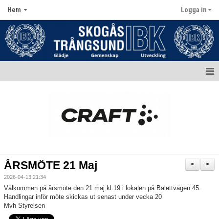
Hem
Logga in
Hem
Aktuellt
Kontakt
Kalender
ÅRSMÖTE 21 Maj
<
>
Dokument
2026-04-13 21:34
Välkommen på årsmöte den 21 maj kl.19 i lokalen på Balettvägen 45.
Matcher
Handlingar inför möte skickas ut senast under vecka 20
Mvh Styrelsen
Bildgalleri