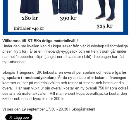
Välkomna till STIBKs årliga materialkväll!
Under den här kvällen kan du köpa saker från vår klubbshop till förmånliga
priser. Nytt för i år är en innebandy-ryggsäck och en t-shirt som går under
namnet "supporter-tröja" (längst ner till vänster i bild). Toolbagen har fått
nytt utseende.
Skogås Trångsund IBK bekostar en overall per spelare och ledare (
gäller
ej spelare i innebandyskolan
). Är du ny spelare eller ledare i föreningen
kommer du ner på materialkvällen och testar ut storlek och beställer din
overall. Har man vuxit ur sin overall kostar en ny overall 750 kr som också
beställs på materialkvällen. Vill man enbart köpa overallsjacka kostar den
550 kr och enbart byxa kostar 300 kr.
Vi ses den 19 september 17.30 - 20.30 i Skogåshallen!