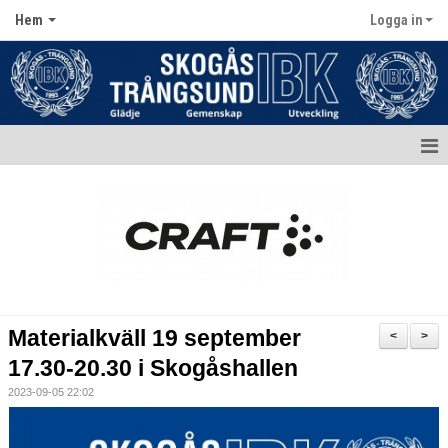
Hem
Logga in
Hem
Aktuellt
Kontakt
Kalender
Materialkväll 19 september
<
>
Dokument
17.30-20.30 i Skogåshallen
2023-09-05 22:02
Matcher
Bildgalleri