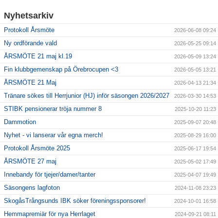
Nyhetsarkiv
Protokoll Årsmöte
2026-06-08 09:24
Ny ordförande vald
2026-05-25 09:14
ÅRSMÖTE 21 maj kl.19
2026-05-09 13:24
Fin klubbgemenskap på Örebrocupen <3
2026-05-05 13:21
ÅRSMÖTE 21 Maj
2026-04-13 21:34
Tränare sökes till Herrjunior (HJ) inför säsongen 2026/2027
2026-03-30 14:53
STIBK pensionerar tröja nummer 8
2025-10-20 11:23
Dammotion
2025-09-07 20:48
Nyhet - vi lanserar vår egna merch!
2025-08-29 16:00
Protokoll Årsmöte 2025
2025-06-17 19:54
ÅRSMÖTE 27 maj
2025-05-02 17:49
Innebandy för tjejer/damer/tanter
2025-04-07 19:49
Säsongens lagfoton
2024-11-08 23:23
SkogåsTrångsunds IBK söker föreningssponsorer!
2024-10-01 16:58
Hemmapremiär för nya Herrlaget
2024-09-21 08:11