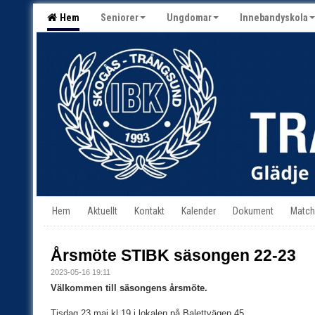
Hem
Seniorer
Ungdomar
Innebandyskola
Hem
Aktuellt
Kontakt
Kalender
Dokument
Match
Årsmöte STIBK säsongen 22-23
2023-05-16 19:11
Välkommen till säsongens årsmöte.
Tisdag 23 maj kl.19 i lokalen på Balettvägen 45.