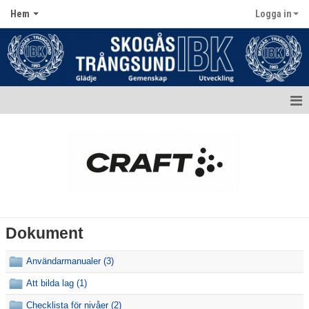
Hem
Logga in
Hem
Aktuellt
Kontakt
Kalender
Dokument
Dokument
Användarmanualer (3)
Matcher
Att bilda lag (1)
Bildgalleri
Checklista för nivåer (2)