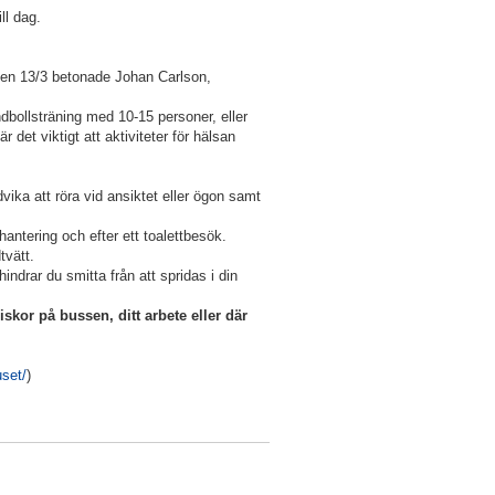
ll dag.
en 13/3 betonade Johan Carlson,
dbollsträning med 10-15 personer, eller
det viktigt att aktiviteter för hälsan
vika att röra vid ansiktet eller ögon samt
antering och efter ett toalettbesök.
tvätt.
ndrar du smitta från att spridas i din
skor på bussen, ditt arbete eller där
uset/
)