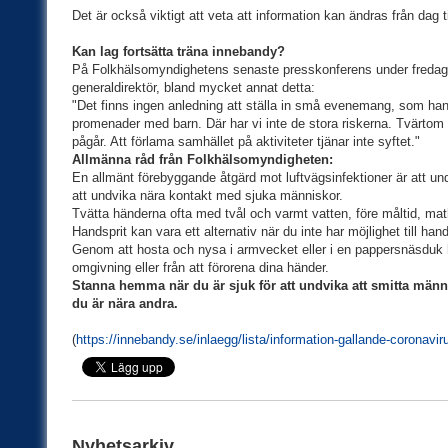
Det är också viktigt att veta att information kan ändras från dag ti
Kan lag fortsätta träna innebandy?
På Folkhälsomyndighetens senaste presskonferens under fredag
generaldirektör, bland mycket annat detta:
"Det finns ingen anledning att ställa in små evenemang, som han
promenader med barn. Där har vi inte de stora riskerna. Tvärtom är 
pågår. Att förlama samhället på aktiviteter tjänar inte syftet."
Allmänna råd från Folkhälsomyndigheten:
En allmänt förebyggande åtgärd mot luftvägsinfektioner är att und
att undvika nära kontakt med sjuka människor.
Tvätta händerna ofta med tvål och varmt vatten, före måltid, math
Handsprit kan vara ett alternativ när du inte har möjlighet till hand
Genom att hosta och nysa i armvecket eller i en pappersnäsduk hi
omgivning eller från att förorena dina händer.
Stanna hemma när du är sjuk för att undvika att smitta männi
du är nära andra.
(
https://innebandy.se/inlaegg/lista/information-gallande-coronavir
Nyhetsarkiv