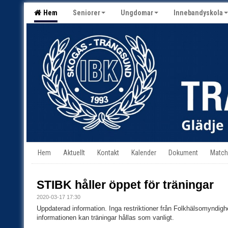
Hem
Seniorer
Ungdomar
Innebandyskola
Hem
Aktuellt
Kontakt
Kalender
Dokument
Match
STIBK håller öppet för träningar
2020-03-17 17:30
Uppdaterad information. Inga restriktioner från Folkhälsomyndigh
informationen kan träningar hållas som vanligt.