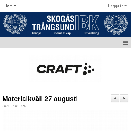
Hem
Logga in
Hem
Aktuellt
Kontakt
Kalender
Materialkväll 27 augusti
<
>
Dokument
2024-07-04 20:55
Matcher
Bildgalleri