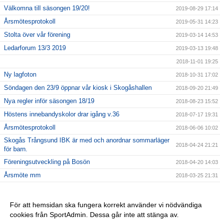
Välkomna till säsongen 19/20!
2019-08-29 17:14
Årsmötesprotokoll
2019-05-31 14:23
Stolta över vår förening
2019-03-14 14:53
Ledarforum 13/3 2019
2019-03-13 19:48
2018-11-01 19:25
Ny lagfoton
2018-10-31 17:02
Söndagen den 23/9 öppnar vår kiosk i Skogåshallen
2018-09-20 21:49
Nya regler inför säsongen 18/19
2018-08-23 15:52
Höstens innebandyskolor drar igång v.36
2018-07-17 19:31
Årsmötesprotokoll
2018-06-06 10:02
Skogås Trångsund IBK är med och anordnar sommarläger
2018-04-24 21:21
för barn.
Föreningsutveckling på Bosön
2018-04-20 14:03
Årsmöte mm
2018-03-25 21:31
Vårat damlag söker spelare
2018-02-04 13:36
Julturneringen ersätts av STIBK-cupen
2018-02-01 21:34
För att hemsidan ska fungera korrekt använder vi nödvändiga
cookies från SportAdmin. Dessa går inte att stänga av.
2018-01-14 22:21