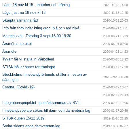
Läget 18 nov kl.15 - matcher och träning
2020-11-18 14:50
Läget just nu 18 nov kl.13
2020-11-18 12:45
Skärpta allmänna råd
2020-10-29 20:03
Info från förbundet kring grön, blå och röd nivå
2020-09-21 13:51
Materialkväll -Torsdag 3 sept 18:00-19:30
2020-08-21 15:39
Årsmötesprotokoll
2020-06-01 09:00
Årsmöte
2020-04-23 14:23
Tyvärr får vi ställa in Vårbollen!
2020-03-18 17:12
STIBK håller öppet för träningar
2020-03-17 17:30
Stockholms Innebandyförbunds ställer in resten av
2020-03-13 11:08
säsongen
Corona. (Covid -19)
2020-03-12 18:07
2020-02-17 21:13
Integrationsprojektet uppmärksammas av SVT.
2020-02-12 19:06
Innebandyspelare sökes till dam- och damveteranlag
2020-01-17 20:59
STIBK-cupen 15/12 2019
2019-11-18 21:25
Södra sidans enda damveteran-lag
2019-10-08 07:07