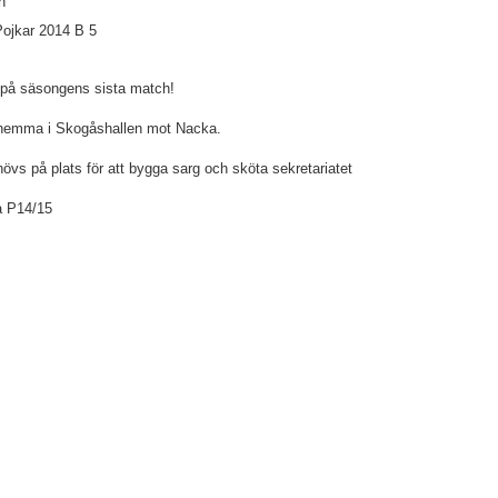
n
ojkar 2014 B 5
å säsongens sista match!
hemma i Skogåshallen mot Nacka.
hövs på plats för att bygga sarg och sköta sekretariatet
 P14/15