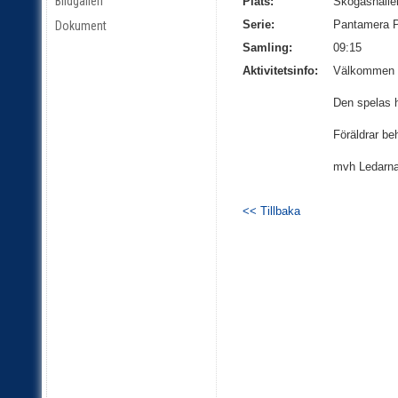
Bildgalleri
Plats:
Skogåshalle
Serie:
Pantamera P
Dokument
Samling:
09:15
Aktivitetsinfo:
Välkommen p
Den spelas 
Föräldrar be
mvh Ledarna
<< Tillbaka