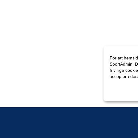
För att hemsid
SportAdmin. D
frivilliga cooki
acceptera des
Anpassa dina 