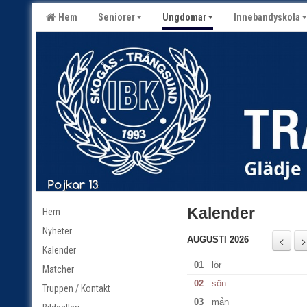
Hem
Seniorer
Ungdomar
Innebandyskola
Kalender
Hem
Nyheter
AUGUSTI 2026
Kalender
01
lör
Matcher
02
sön
Truppen / Kontakt
03
mån