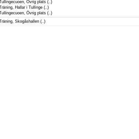
Tullingecuoen, Övrig plats
(..)
Träning, Hallar i Tullinge
(..)
Tullingecuoen, Övrig plats
(..)
Träning, Skogåshallen
(..)