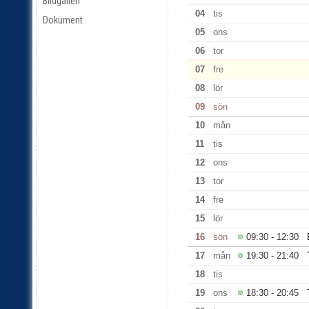
Bildgalleri
04
tis
Dokument
05
ons
06
tor
07
fre
08
lör
09
sön
10
mån
11
tis
12
ons
13
tor
14
fre
15
lör
16
sön
09:30 - 12:30
17
mån
19:30 - 21:40
18
tis
19
ons
18:30 - 20:45