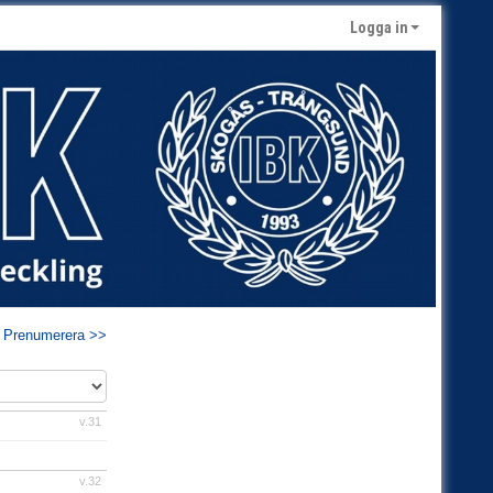
Logga in
Prenumerera >>
v.31
v.32