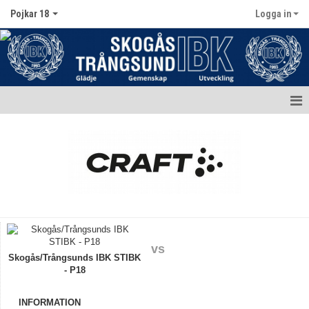
Pojkar 18
Logga in
Hem
Nyheter
Kalender
Matcher
Truppen / Kontakt
vs
Skogås/Trångsunds IBK STIBK
- P18
Bildgalleri
Dokument
INFORMATION