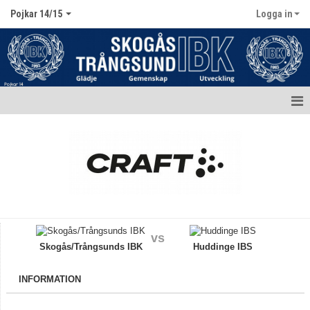
Pojkar 14/15
Logga in
Hem
Nyheter
Kalender
Matcher
vs
Truppen / Kontakt
Skogås/Trångsunds IBK
Huddinge IBS
Bildgalleri
INFORMATION
Dokument