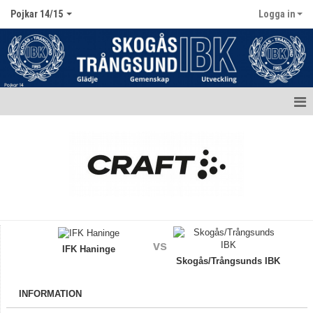
Pojkar 14/15
Logga in
Hem
Nyheter
Kalender
Matcher
vs
Truppen / Kontakt
IFK Haninge
Skogås/Trångsunds IBK
Bildgalleri
INFORMATION
Dokument