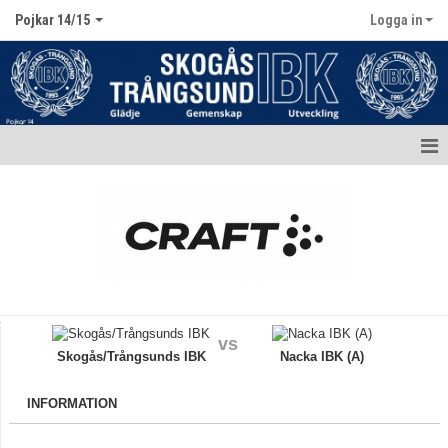
Pojkar 14/15
Logga in
Hem
Nyheter
Kalender
Matcher
vs
Truppen / Kontakt
Skogås/Trångsunds IBK
Nacka IBK (A)
Bildgalleri
INFORMATION
Dokument