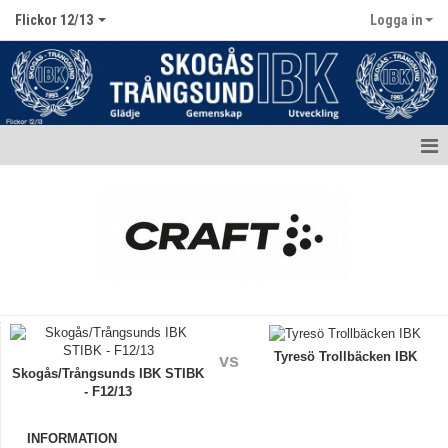
Flickor 12/13
Logga in
Hem
Nyheter
Kalender
Matcher
Truppen / Kontakt
Tyresö Trollbäcken IBK
vs
Skogås/Trångsunds IBK STIBK
- F12/13
Bildgalleri
Dokument
INFORMATION