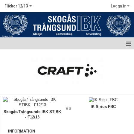
Flickor 12/13
Logga in
Hem
Nyheter
Kalender
Matcher
Truppen / Kontakt
IK Sirius FBC
vs
Skogås/Trångsunds IBK STIBK
- F12/13
Bildgalleri
Dokument
INFORMATION