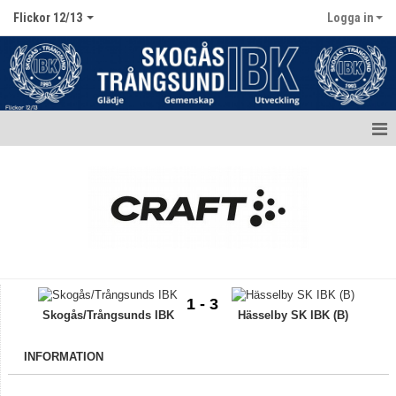
Flickor 12/13
Logga in
Hem
Nyheter
Kalender
Matcher
1 - 3
Truppen / Kontakt
Skogås/Trångsunds IBK
Hässelby SK IBK (B)
Bildgalleri
INFORMATION
Dokument