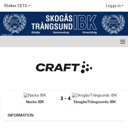
Flickor 12/13
Logga in
Hem
Nyheter
Kalender
Matcher
3 - 4
Truppen / Kontakt
Nacka IBK
Skogås/Trångsunds IBK
Bildgalleri
INFORMATION
Dokument