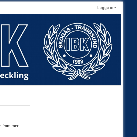
Logga in
re fram men