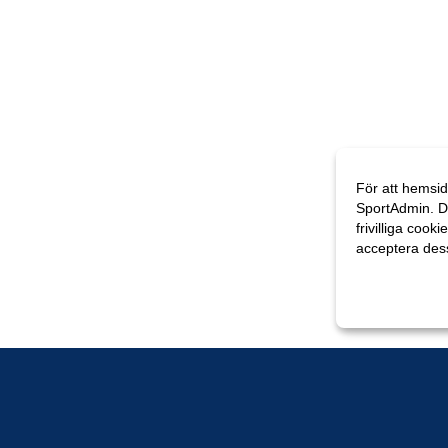
För att hemsid
SportAdmin. D
frivilliga cooki
acceptera des
Anpassa dina 