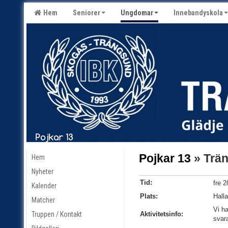
Hem
Seniorer
Ungdomar
Innebandyskola
Pojkar 13
» Trän
Hem
Nyheter
Tid:
fre 2
Kalender
Plats:
Halla
Matcher
Vi ha
Truppen / Kontakt
Aktivitetsinfo:
svara